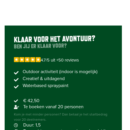
KLAAR VOOR HET AVONTUUR?
BEN JIJ ER KLAAR VOOR?
4.7/5 uit +50 reviews
Outdoor activiteit (indoor is mogelijk)
Creatief & uitdagend
Waterbased spraypaint
€ 42,50
Te boeken vanaf 20 personen
Kom je met minder personen? Dan betaal je het startbedrag
voor 20 deelnemers.
Duur: 1,5