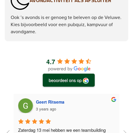
AVONDACTIVITEIT ALS AFSLUITER
Ook ’s avonds is er genoeg te beleven op de Veluwe.
Kies bijvoorbeeld voor een pubquiz, kampvuur of
avondgame.
4.7
beoordeel ons op
Geert Ritsema
3 years ago
Zaterdag 13 mei hebben we een teambuilding 
O