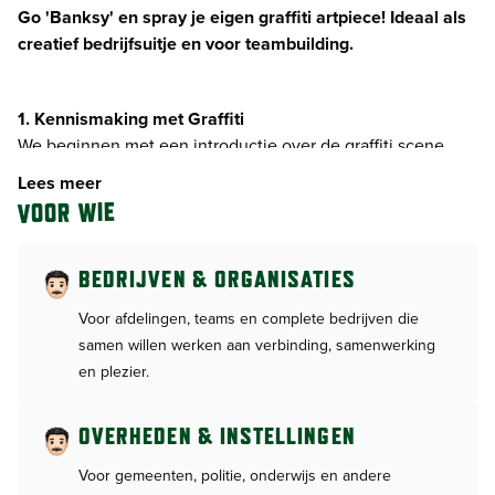
Go 'Banksy' en spray je eigen graffiti artpiece! Ideaal als
creatief bedrijfsuitje en voor teambuilding.
1. Kennismaking met Graffiti
We beginnen met een introductie over de graffiti scene.
Wat is graffiti? Waarom doen mensen het? Wat zijn de
Lees meer
basisregels en technieken? Deze kennis is handig en helpt
VOOR WIE
je om je creatieve flow op gang te brengen.
2. Spraycan instructie
BEDRIJVEN & ORGANISATIES
Daarna krijgen jullie instructies over het gebruik van
Voor afdelingen, teams en complete bedrijven die
spuitbussen. Onze ervaren artist geeft een demonstratie
samen willen werken aan verbinding, samenwerking
over hoe je de spuitbussen moet gebruiken. Je leert hoe je
en plezier.
verschillende lijnen, vormen en effecten kunt creëren. Is
iedereen klaar? Dan kunnen we beginnen!
OVERHEDEN & INSTELLINGEN
3: Tijd om eigen design te maken!
Voor gemeenten, politie, onderwijs en andere
Nu is het tijd dat ieder teamlid een eigen design gaat