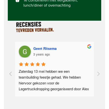
Te combineren met vergaderen,
lunch/diner of overnachting
RECENSIES
TEVREDEN VERHALEN.
Geert Ritsema
3 years ago
oor 
Zaterdag 13 mei hebben we een 
Onda
teambuilding feestje gehad. We hebben 
dee
ar 
hiervoor gekozen voor de 
Vel
Legertruckdropping georganiseerd door Alex 
tot 
en zijn team van Adventure Veluwe. Ik hoor 
we 
van al m’n collega’s
...
lees verder