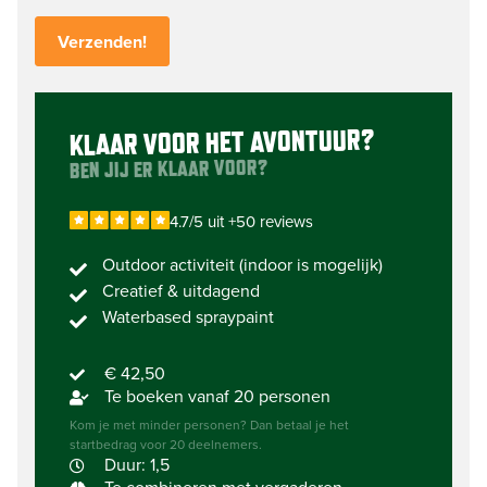
KLAAR VOOR HET AVONTUUR?
BEN JIJ ER KLAAR VOOR?
4.7/5 uit +50 reviews
Outdoor activiteit (indoor is mogelijk)
Creatief & uitdagend
Waterbased spraypaint
€ 42,50
Te boeken vanaf 20 personen
Kom je met minder personen? Dan betaal je het
startbedrag voor 20 deelnemers.
Duur: 1,5