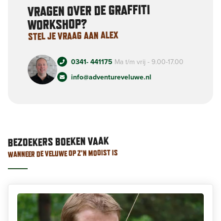
VRAGEN OVER DE GRAFFITI
WORKSHOP?
STEL JE VRAAG AAN ALEX
0341- 441175
Ma t/m vrij - 9.00-17.00
info@adventureveluwe.nl
BEZOEKERS BOEKEN VAAK
WANNEER DE VELUWE OP Z'N MOOIST IS