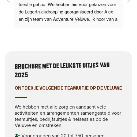
feestje gehad. We hebben hiervoor gekozen voor 
d
de Legertruckdropping georganiseerd door Alex 
V
l 
en zijn team van Adventure Veluwe. Ik hoor van al 
e
m’n collega’s
...
lees verder
t
BROCHURE MET DE LEUKSTE UITJES VAN
2025
ONTDEK JE VOLGENDE TEAMUITJE OP DE VELUWE
We hebben met alle zorg en aandacht vele
activiteiten en arrangementen samengesteld voor
teamuitjes, bedrijfsuitjes & heisessies op de
Veluwe en omstreken.
Voor groepen van 20 tot 750 personen