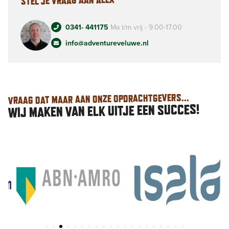
STEL JE VRAAG AAN ALEX
0341- 441175
Ma t/m vrij - 9.00-17.00
info@adventureveluwe.nl
VRAAG DAT MAAR AAN ONZE OPDRACHTGEVERS...
WIJ MAKEN VAN ELK UITJE EEN SUCCES!