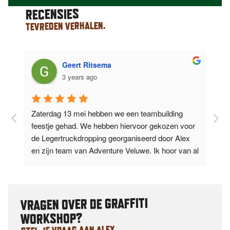
RECENSIES
TEVREDEN VERHALEN.
Geert Ritsema
3 years ago
Zaterdag 13 mei hebben we een teambuilding 
O
feestje gehad. We hebben hiervoor gekozen voor 
d
de Legertruckdropping georganiseerd door Alex 
V
l 
en zijn team van Adventure Veluwe. Ik hoor van al 
e
m’n collega’s
...
lees verder
t
VRAGEN OVER DE GRAFFITI
WORKSHOP?