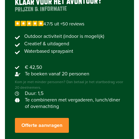
KLAAR VOOR HET AVONTUUR?
PRIJZEN & INFORMATIE
4.7/5 uit +50 reviews
Outdoor activiteit (indoor is mogelijk)
Creatief & uitdagend
Waterbased spraypaint
€ 42,50
Te boeken vanaf 20 personen
Kom je met minder personen? Dan betaal je het startbedrag voor
20 deelnemers.
Duur: 1,5
Te combineren met vergaderen, lunch/diner
of overnachting
Offerte aanvragen