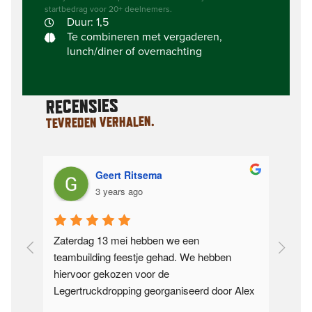
startbedrag voor 20+ deelnemers.
Duur: 1,5
Te combineren met vergaderen,
lunch/diner of overnachting
RECENSIES
TEVREDEN VERHALEN.
Geert Ritsema
3 years ago
oor 
Zaterdag 13 mei hebben we een 
Onda
teambuilding feestje gehad. We hebben 
dee
ar 
hiervoor gekozen voor de 
Vel
Legertruckdropping georganiseerd door Alex 
tot 
en zijn team van Adventure Veluwe. Ik hoor 
we 