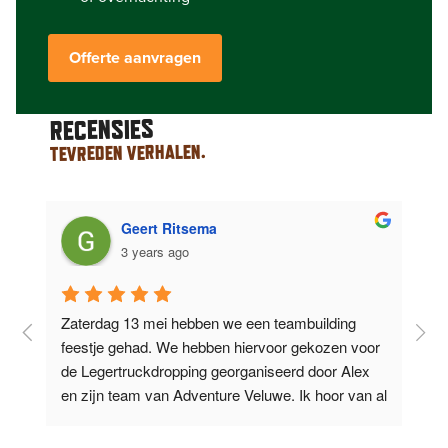
Offerte aanvragen
RECENSIES
TEVREDEN VERHALEN.
Geert Ritsema
3 years ago
Zaterdag 13 mei hebben we een teambuilding 
O
feestje gehad. We hebben hiervoor gekozen voor 
d
de Legertruckdropping georganiseerd door Alex 
V
l 
en zijn team van Adventure Veluwe. Ik hoor van al 
e
m’n collega’s
...
lees verder
t