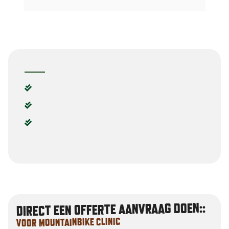
m’n collega’s
...
lees verder
t
DIRECT EEN OFFERTE AANVRAAG DOEN::
VOOR MOUNTAINBIKE CLINIC