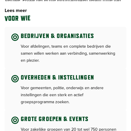
Veluwe. Ervaar het echte mountainbiken terwijl jullie van
de omgeving genieten. Tijdens deze tocht zullen wij jullie
Lees meer
diverse technieken aanleren om de mountainbike goed
VOOR WIE
onder controle te krijgen. We zullen onder andere gaan
oefenen met remmen, balans houden, bochten nemen,
BEDRIJVEN & ORGANISATIES
klimmen en afdalen. Afhankelijk van het niveau van de
groep kan dit worden aangepast. In het bos fietsen we
Voor afdelingen, teams en complete bedrijven die
alleen over de paden die voor het mountainbiken bestemd
samen willen werken aan verbinding, samenwerking
zijn, natuurlijk nemen we ook single tracks waar jullie de
en plezier.
geleerde technieken in de praktijk kunnen brengen.
OVERHEDEN & INSTELLINGEN
Bij deze activiteit is een helm verplicht want veiligheid gaat
staat boven alles. Moe en voldaan zullen jullie nagenieten
Voor gemeenten, politie, onderwijs en andere
van deze mooie ervaring.
instellingen die een sterk en actief
groepsprogramma zoeken.
Startmomenten:
10.00 uur
GROTE GROEPEN & EVENTS
13.00 uur
15.30 uur
Voor zakelijke groepen van 20 tot wel 750 personen