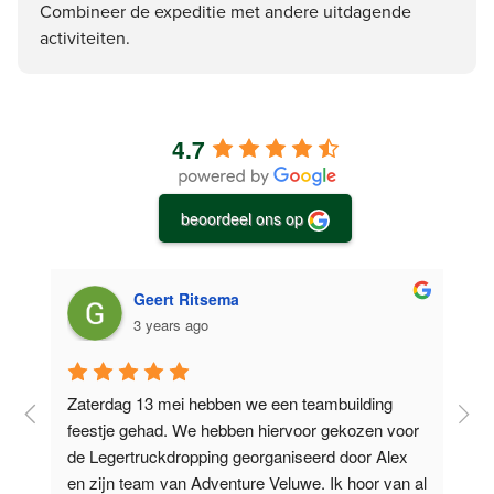
Combineer de expeditie met andere uitdagende
activiteiten.
4.7
beoordeel ons op
Geert Ritsema
3 years ago
Zaterdag 13 mei hebben we een teambuilding 
O
feestje gehad. We hebben hiervoor gekozen voor 
d
de Legertruckdropping georganiseerd door Alex 
V
l 
en zijn team van Adventure Veluwe. Ik hoor van al 
e