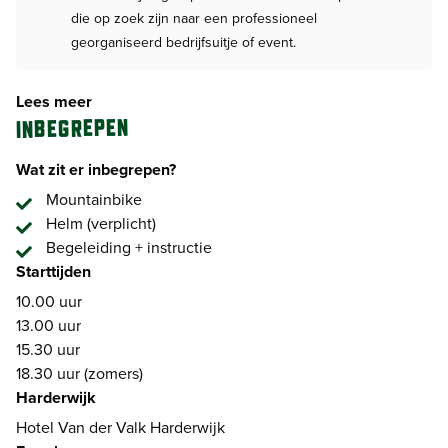
18.30 uur (zomers)
die op zoek zijn naar een professioneel
georganiseerd bedrijfsuitje of event.
Deze activiteit is mogelijk vanaf:
Hotel Van der Valk Harderwijk, Harderwijk
Lees meer
Landgoed Roode Koper, Ermelo
INBEGREPEN
Heerlickheijd van Ermelo, Ermelo
Fletcher Hotel Mooi Veluwe, Putten
Wat zit er inbegrepen?
Veluwe Hotel Stakenberg, Elspeet
Mountainbike
Hotel & Congrescentrum Mennorode, Elspeet
Helm (verplicht)
WestCord Hotel de Veluwe, Garderen
Begeleiding + instructie
Bilderberg Résidence Groot Heideborgh, Garderen
Starttijden
Bilderberg Hotel ’t Speulderbos, Garderen
10.00 uur
Van der Valk Hotel Apeldoor de Cantharel, Apeldoorn
13.00 uur
15.30 uur
18.30 uur (zomers)
Harderwijk
Hotel Van der Valk Harderwijk