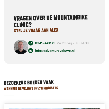
van al m’n collega’s
...
lees verder
VRAGEN OVER DE MOUNTAINBIKE
CLINIC?
STEL JE VRAAG AAN ALEX
0341- 441175
Ma t/m vrij - 9.00-17.00
info@adventureveluwe.nl
BEZOEKERS BOEKEN VAAK
WANNEER DE VELUWE OP Z'N MOOIST IS