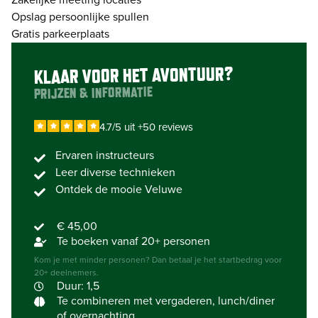
Zakelijke meeting locaties
Opslag persoonlijke spullen
Gratis parkeerplaats
KLAAR VOOR HET AVONTUUR?
PRIJZEN & INFORMATIE
4.7/5 uit +50 reviews
Ervaren instructeurs
Leer diverse technieken
Ontdek de mooie Veluwe
€ 45,00
Te boeken vanaf 20+ personen
Kom je met minder personen? Dan betaal je het startbedrag voor
20+ deelnemers.
Duur: 1,5
Te combineren met vergaderen, lunch/diner
of overnachting