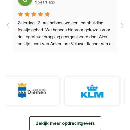
3 years ago
Zaterdag 13 mei hebben we een teambuilding 
O
feestje gehad. We hebben hiervoor gekozen voor 
d
de Legertruckdropping georganiseerd door Alex 
V
l 
en zijn team van Adventure Veluwe. Ik hoor van al 
e
m’n collega’s
...
lees verder
t
Bekijk meer opdrachtgevers