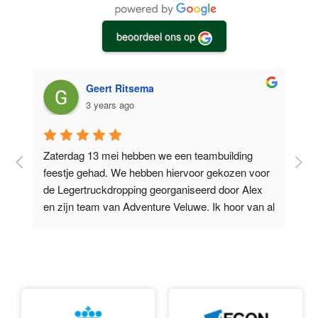
beoordeel ons op
Geert Ritsema
3 years ago
Zaterdag 13 mei hebben we een teambuilding 
O
feestje gehad. We hebben hiervoor gekozen voor 
d
de Legertruckdropping georganiseerd door Alex 
V
l 
en zijn team van Adventure Veluwe. Ik hoor van al 
e
m’n collega’s
...
lees verder
t