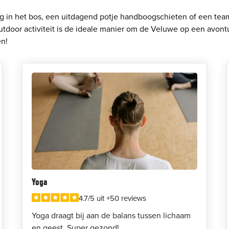
 in het bos, een uitdagend potje handboogschieten of een team
utdoor activiteit is de ideale manier om de Veluwe op een avont
en!
Yoga
4.7/5 uit +50 reviews
Yoga draagt bij aan de balans tussen lichaam
en geest. Super gezond!