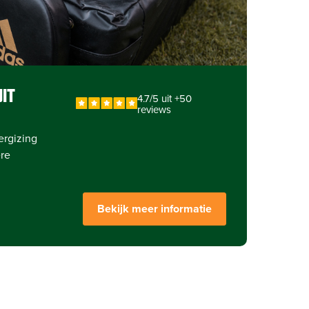
IT
4.7/5 uit +50
reviews
ergizing
re
Bekijk meer informatie