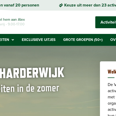
en vanaf 20 personen
Keuze uit meer dan 23 activ
el hem aan Alex
Activit
vrij - 9.00-17.00
EITEN
EXCLUSIEVE UITJES
GROTE GROEPEN (50+)
OV
 HARDERWIJK
Welk
eiten in de zomer
De V
acti
met 
orga
acti
kun 