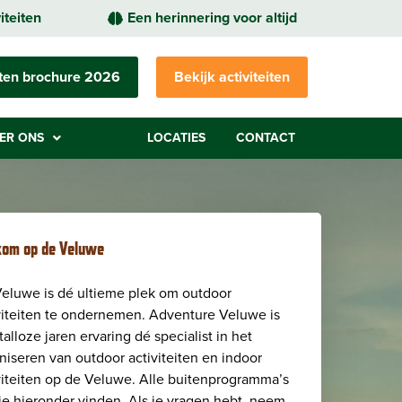
iteiten
Een herinnering voor altijd
eiten brochure 2026
Bekijk activiteiten
ER ONS
LOCATIES
CONTACT
om op de Veluwe
eluwe is dé ultieme plek om outdoor
viteiten te ondernemen. Adventure Veluwe is
talloze jaren ervaring dé specialist in het
niseren van outdoor activiteiten en indoor
viteiten op de Veluwe. Alle buitenprogramma’s
je hieronder vinden. Als je vragen hebt, neem